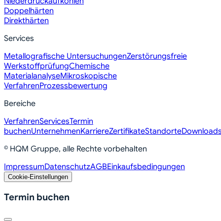
Niederdruckaufkohlen
Doppelhärten
Direkthärten
Services
Metallografische Untersuchungen
Zerstörungsfreie
Werkstoffprüfung
Chemische
Materialanalyse
Mikroskopische
Verfahren
Prozessbewertung
Bereiche
Verfahren
Services
Termin
buchen
Unternehmen
Karriere
Zertifikate
Standorte
Download
© HQM Gruppe, alle Rechte vorbehalten
Impressum
Datenschutz
AGB
Einkaufsbedingungen
Cookie-Einstellungen
Termin buchen